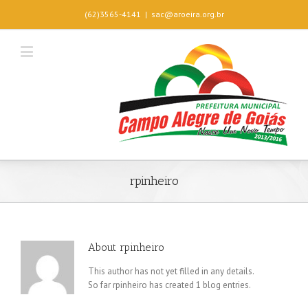
(62)3565-4141
|
sac@aroeira.org.br
rpinheiro
About
rpinheiro
This author has not yet filled in any details.
So far rpinheiro has created 1 blog entries.